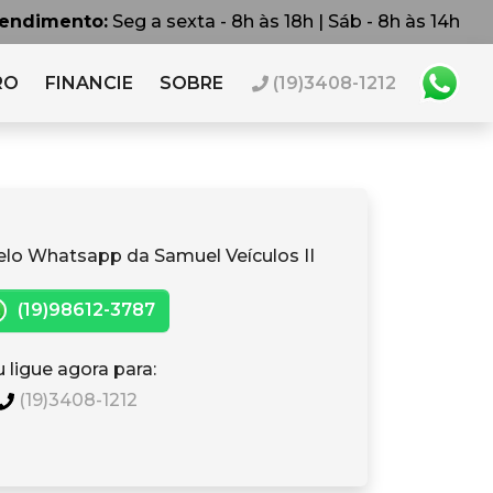
tendimento:
Seg a sexta - 8h às 18h | Sáb - 8h às 14h
RO
FINANCIE
SOBRE
(19)3408-1212
elo Whatsapp da Samuel Veículos II
(19)98612-3787
 ligue agora para:
(19)3408-1212