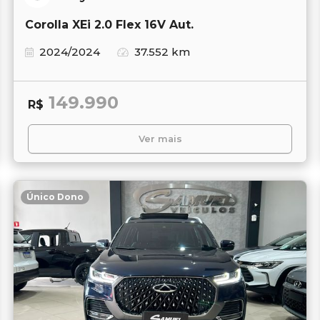
Corolla XEi 2.0 Flex 16V Aut.
2024/2024
37.552 km
149.990
R$
Ver mais
Único Dono