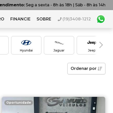
tendimento:
Seg a sexta - 8h às 18h | Sáb - 8h às 14h
RO
FINANCIE
SOBRE
(19)3408-1212
Hyundai
Jaguar
Jeep
Ordenar
por
Oportunidade