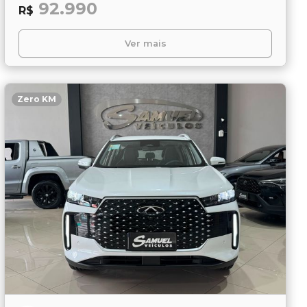
92.990
R$
Ver mais
Zero KM