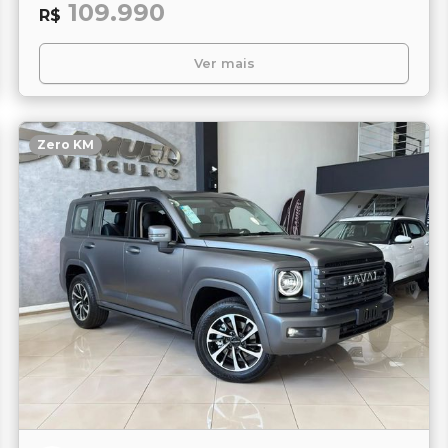
109.990
R$
Ver mais
Zero KM