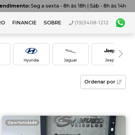
tendimento:
Seg a sexta - 8h às 18h | Sáb - 8h às 14h
RO
FINANCIE
SOBRE
(19)3408-1212
Hyundai
Jaguar
Jeep
Ordenar
por
Oportunidade