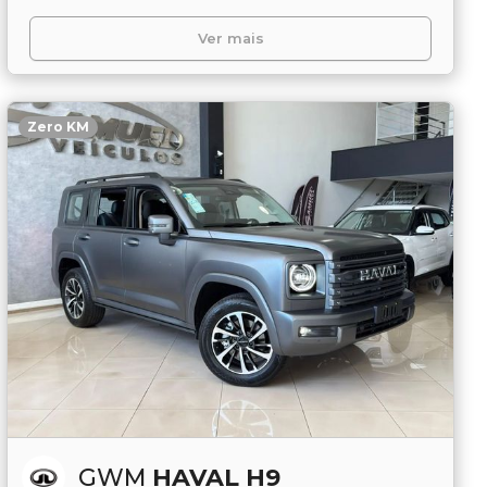
Ver mais
Zero KM
GWM
HAVAL H9