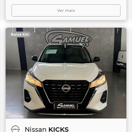
Ver mais
Baixa Km
Nissan
KICKS