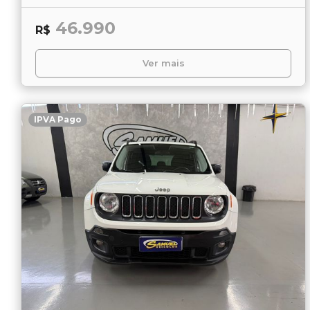
46.990
R$
Ver mais
IPVA Pago