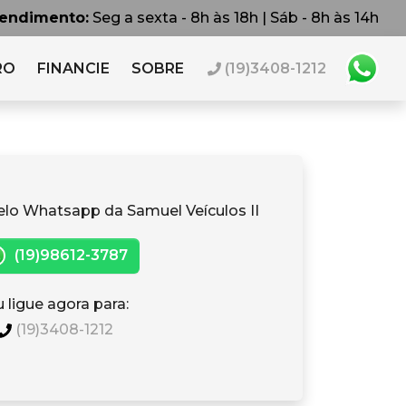
tendimento:
Seg a sexta - 8h às 18h | Sáb - 8h às 14h
RO
FINANCIE
SOBRE
(19)3408-1212
elo Whatsapp da Samuel Veículos II
(19)98612-3787
 ligue agora para:
(19)3408-1212