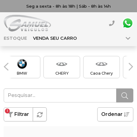
Seg a sexta - 8h às 18h | Sáb - 8h às 14h
ESTOQUE
VENDA SEU CARRO
BMW
CHERY
Caoa Chery
Ch
1
Filtrar
Ordenar