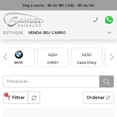
Seg a sexta - 8h às 18h | Sáb - 8h às 14h
ESTOQUE
VENDA SEU CARRO
BMW
CHERY
Caoa Chery
Ch
1
Filtrar
Ordenar