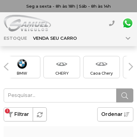
Seg a sexta - 8h às 18h | Sáb - 8h às 14h
ESTOQUE
VENDA SEU CARRO
BMW
CHERY
Caoa Chery
Ch
1
Filtrar
Ordenar