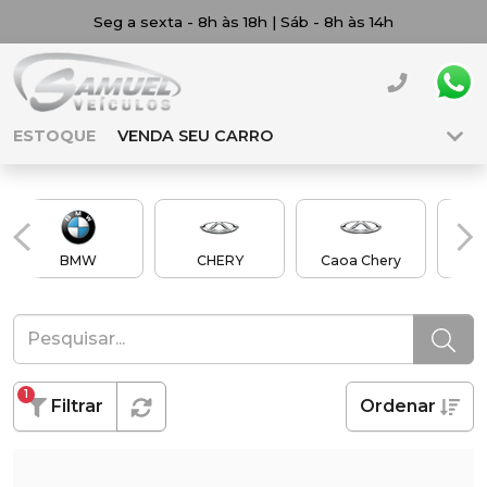
Seg a sexta - 8h às 18h | Sáb - 8h às 14h
ESTOQUE
VENDA SEU CARRO
BMW
CHERY
Caoa Chery
Ch
1
Filtrar
Ordenar