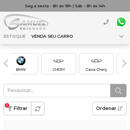
Seg a sexta - 8h às 18h | Sáb - 8h às 14h
ESTOQUE
VENDA SEU CARRO
BMW
CHERY
Caoa Chery
Ch
1
Filtrar
Ordenar