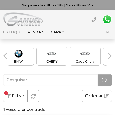
Seg a sexta - 8h às 18h | Sáb - 8h às 14h
ESTOQUE
VENDA SEU CARRO
BMW
CHERY
Caoa Chery
Ch
1
Filtrar
Ordenar
1
veículo encontrado