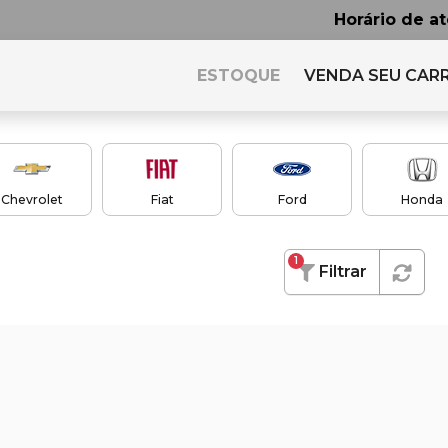
Horário de a
ESTOQUE
VENDA SEU CAR
Chevrolet
Fiat
Ford
Honda
1
Filtrar