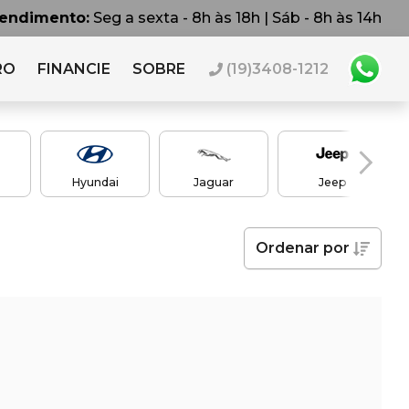
tendimento:
Seg a sexta - 8h às 18h | Sáb - 8h às 14h
RO
FINANCIE
SOBRE
(19)3408-1212
Hyundai
Jaguar
Jeep
Ordenar
por