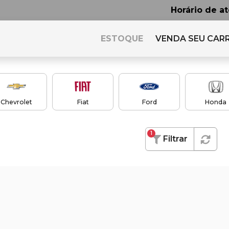
Horário de a
ESTOQUE
VENDA SEU CAR
Chevrolet
Fiat
Ford
Honda
1
Filtrar