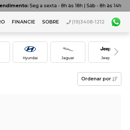
tendimento:
Seg a sexta - 8h às 18h | Sáb - 8h às 14h
RO
FINANCIE
SOBRE
(19)3408-1212
Hyundai
Jaguar
Jeep
Ordenar
por