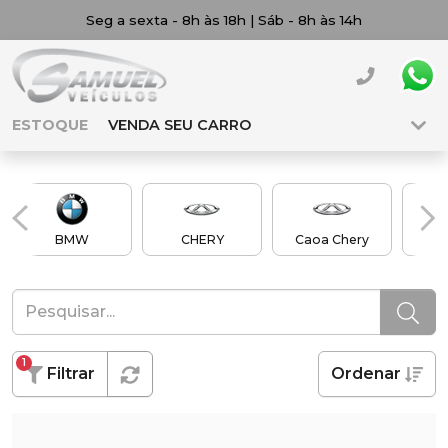
Seg a sexta - 8h às 18h | Sáb - 8h às 14h
ESTOQUE
VENDA SEU CARRO
BMW
CHERY
Caoa Chery
Ch
1
Filtrar
Ordenar