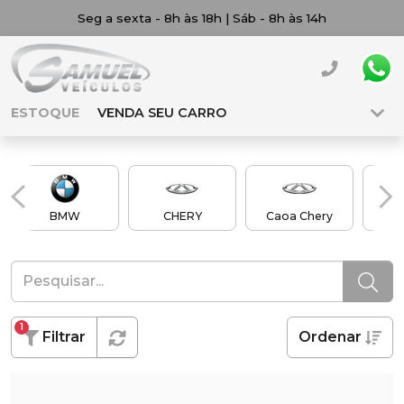
Seg a sexta - 8h às 18h | Sáb - 8h às 14h
ESTOQUE
VENDA SEU CARRO
BMW
CHERY
Caoa Chery
Ch
1
Filtrar
Ordenar