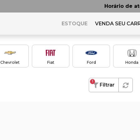
Horário de a
ESTOQUE
VENDA SEU CAR
Chevrolet
Fiat
Ford
Honda
1
Filtrar