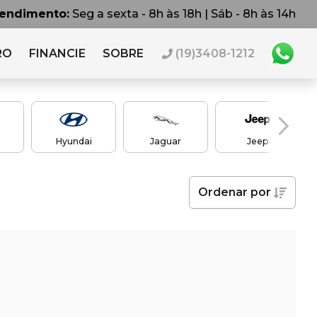
tendimento:
Seg a sexta - 8h às 18h | Sáb - 8h às 14h
RO
FINANCIE
SOBRE
(19)3408-1212
Hyundai
Jaguar
Jeep
Ordenar
por