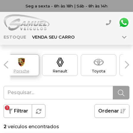
Seg a sexta - 8h às 18h | Sáb - 8h às 14h
ESTOQUE
VENDA SEU CARRO
Porsche
Renault
Toyota
Vol
1
Filtrar
Ordenar
2
veículos encontrados