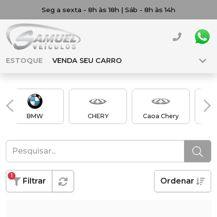
Seg a sexta - 8h às 18h | Sáb - 8h às 14h
ESTOQUE
VENDA SEU CARRO
BMW
CHERY
Caoa Chery
Ch
1
Filtrar
Ordenar