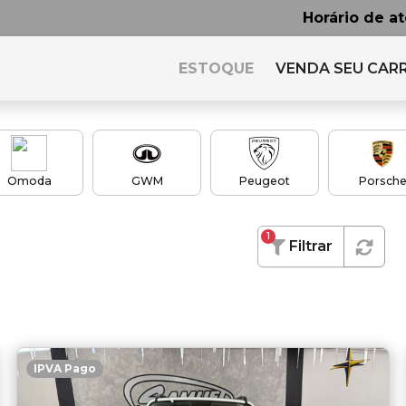
Horário de a
ESTOQUE
VENDA SEU CAR
Omoda
GWM
Peugeot
Porsch
1
Filtrar
IPVA Pago