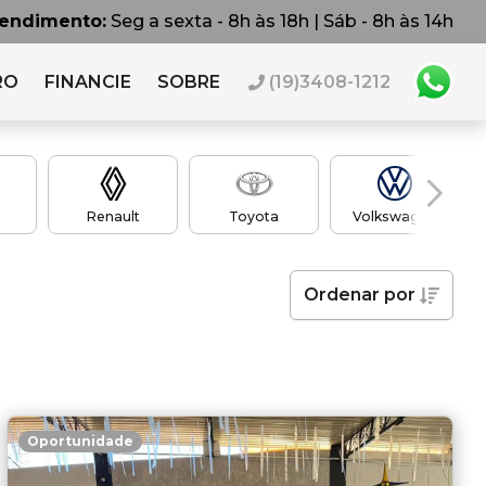
tendimento:
Seg a sexta - 8h às 18h | Sáb - 8h às 14h
RO
FINANCIE
SOBRE
(19)3408-1212
e
Renault
Toyota
Volkswagen
Ordenar
por
Oportunidade