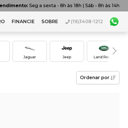
tendimento:
Seg a sexta - 8h às 18h | Sáb - 8h às 14h
RO
FINANCIE
SOBRE
(19)3408-1212
Jaguar
Jeep
Land Rover
Ordenar
por