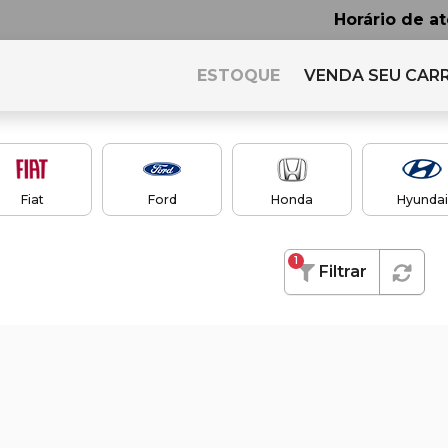
Horário de a
ESTOQUE
VENDA SEU CAR
Fiat
Ford
Honda
Hyundai
1
Filtrar