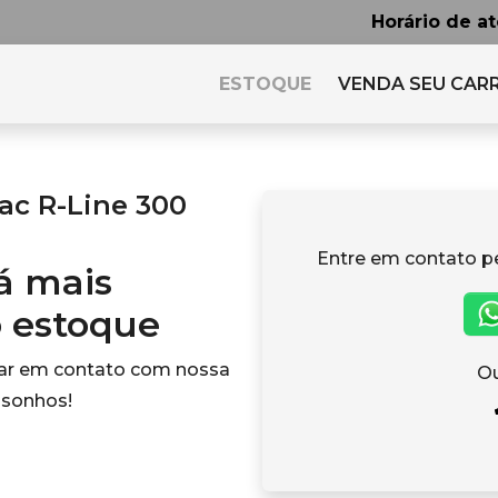
Horário de a
ESTOQUE
VENDA SEU CAR
ac R-Line 300
Entre em contato p
tá mais
o estoque
rar em contato com nossa
Ou
 sonhos!