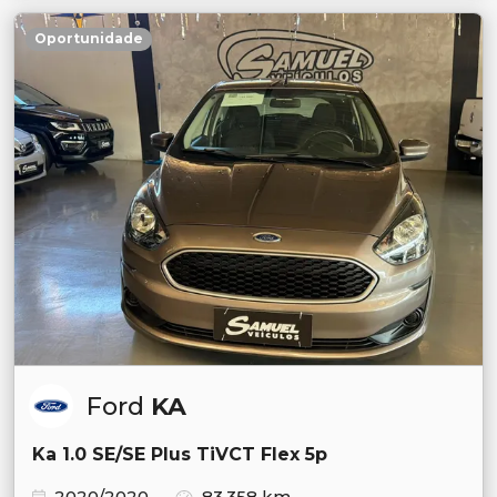
Oportunidade
Ford
KA
Ka 1.0 SE/SE Plus TiVCT Flex 5p
2020/2020
83.358 km