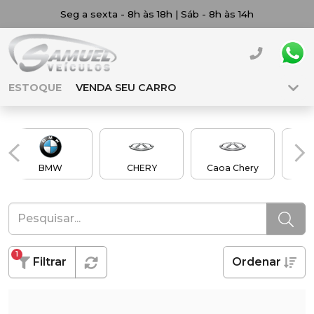
Seg a sexta - 8h às 18h | Sáb - 8h às 14h
ESTOQUE
VENDA SEU CARRO
BMW
CHERY
Caoa Chery
Ch
1
Filtrar
Ordenar